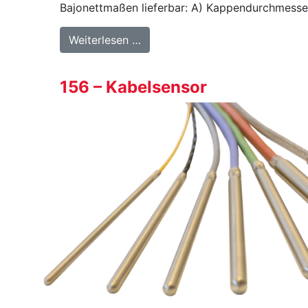
Bajonettmaßen lieferbar: A) Kappendurchmess
from 159 – Kabelsensor mit Baj
Weiterlesen …
156 – Kabelsensor