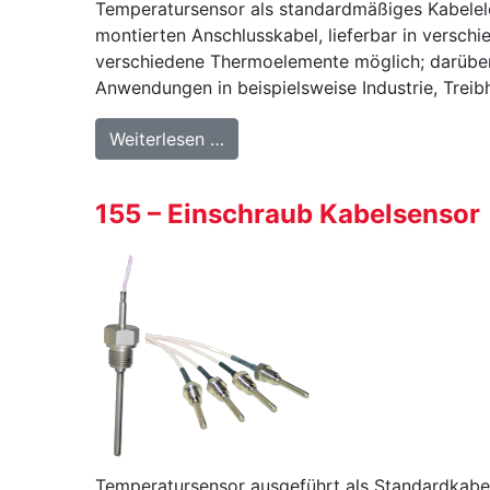
Temperatursensor als standardmäßiges Kabelele
montierten Anschlusskabel, lieferbar in versc
verschiedene Thermoelemente möglich; darüber h
Anwendungen in beispielsweise Industrie, Treib
from 156 – Kabelsensor
Weiterlesen …
155 – Einschraub Kabelsensor
Temperatursensor ausgeführt als Standardkabe