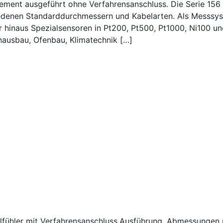
ment ausgeführt ohne Verfahrensanschluss. Die Serie 156 K
hiedenen Standarddurchmessern und Kabelarten. Als Messs
inaus Spezialsensoren in Pt200, Pt500, Pt1000, Ni100 und N
hausbau, Ofenbau, Klimatechnik […]
lfühler mit Verfahrensanschluss.Ausführung, Abmessunge