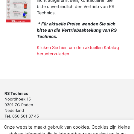
nicht aufgeführt sein, kontaktieren Sie
bitte unverbindlich den Vertrieb von RS
Technics.
*
Für aktuelle Preise wenden Sie sich
bitte an die Vertriebsabteilung von RS
Technics.
K
licken Sie hier, um den aktuellen Katalog
herunterzuladen
RS Technics
Noordhoek 15
9301 ZG Roden
Nederland
Tel. 050 501 37 45
Email:
sales@rstechnics.nl
Onze website maakt gebruik van cookies. Cookies zijn kleine
Copyright 2018 by RS Technics BV. All rights reserved.
stukjes informatie die je internetbrowser opslaat op jouw