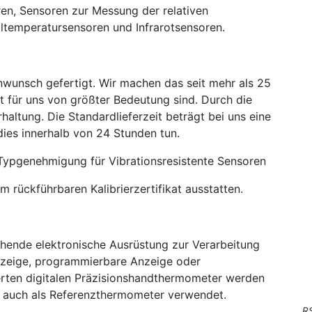
ren, Sensoren zur Messung der relativen
naltemperatursensoren und Infrarotsensoren.
wunsch gefertigt. Wir machen das seit mehr als 25
t für uns von größter Bedeutung sind. Durch die
altung. Die Standardlieferzeit beträgt bei uns eine
ies innerhalb von 24 Stunden tun.
e Typgenehmigung für
Vibrationsresistent
e Sensoren
 rückführbaren Kalibrierzertifikat ausstatten.
chende elektronische Ausrüstung zur Verarbeitung
nzeige, programmierbare Anzeige oder
erten digitalen Präzisionshandthermometer werden
it auch als Referenzthermometer verwendet.
RS