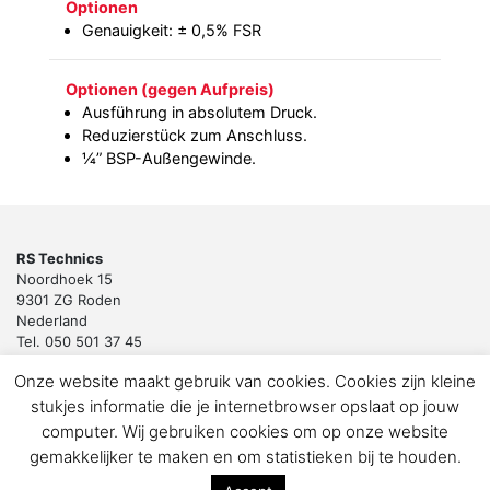
Optionen
Genauigkeit: ± 0,5% FSR
Optionen (gegen Aufpreis)
Ausführung in absolutem Druck.
Reduzierstück zum Anschluss.
¼” BSP-Außengewinde.
RS Technics
Noordhoek 15
9301 ZG Roden
Nederland
Tel. 050 501 37 45
Email:
sales@rstechnics.nl
Onze website maakt gebruik van cookies. Cookies zijn kleine
Copyright 2018 by RS Technics BV. All rights reserved.
stukjes informatie die je internetbrowser opslaat op jouw
Download de privacyverklaring voor klanten en leveranciers
computer. Wij gebruiken cookies om op onze website
gemakkelijker te maken en om statistieken bij te houden.