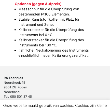
Optionen (gegen Aufpreis)
Messschnur für die Überprüfung von
bestehenden Pt100 Elementen.
Stabiler Kunststoffkoffer mit Platz für
Instrument und Sensor.
Kalibrierstecker für die Überprüfung des
Instruments bei 0 °C.
Kalibrierstecker für die Überprüfung des
Instruments bei 100 °C.
(jährliche) Neukalibrierung des Instruments
einschließlich neuen Kalibrierungszertifikat.
RS Technics
Noordhoek 15
9301 ZG Roden
Nederland
Tel. 050 501 37 45
Email:
sales@rstechnics.nl
Onze website maakt gebruik van cookies. Cookies zijn kleine
Copyright 2018 by RS Technics BV. All rights reserved.