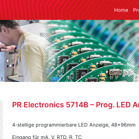
Home
Pr
PR Electronics 5714B – Prog. LED 
4-stellige programmierbare LED Anzeige, 48x96mm
Eingang für mA, V, RTD, R, TC