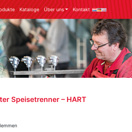
odukte
Kataloge
Über uns
Kontakt
ter Speisetrenner – HART
Klemmen