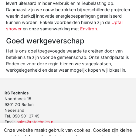
levert uiteraard minder verbruik en milieubelasting op.
Daarnaast zijn we nauw betrokken bij verschillende projecten
waarin dankzij innovatie energiebesparingen gerealiseerd
kunnen worden. Enkele voorbeelden hiervan zijn de
Upfall
shower
en onze samenwerking met
Envitron
.
Goed werkgeverschap
Het is ons doel toegevoegde waarde te creëren door van
betekenis te zijn voor de gemeenschap. Onze standplaats is
Roden en voor deze regio bieden we stageplaatsen,
werkgelegenheid en daar waar mogelijk kopen wij lokaal in.
RS Technics
Noordhoek 15
9301 ZG Roden
Nederland
Tel. 050 501 37 45
Email:
sales@rstechnics.nl
Onze website maakt gebruik van cookies. Cookies zijn kleine
Copyright 2018 by RS Technics BV. All rights reserved.