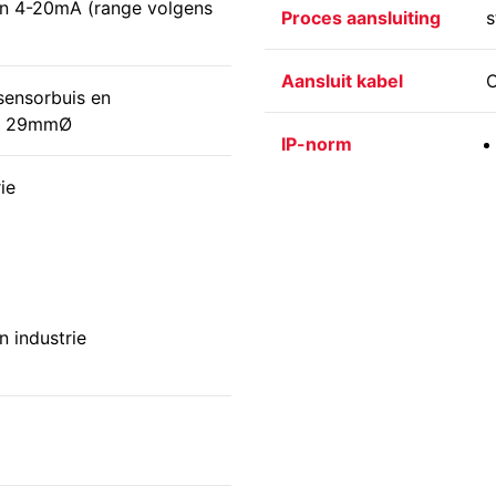
n 4-20mA (range volgens
Proces aansluiting
s
Aansluit kabel
O
ensorbuis en
D= 29mmØ
IP-norm
ie
 industrie