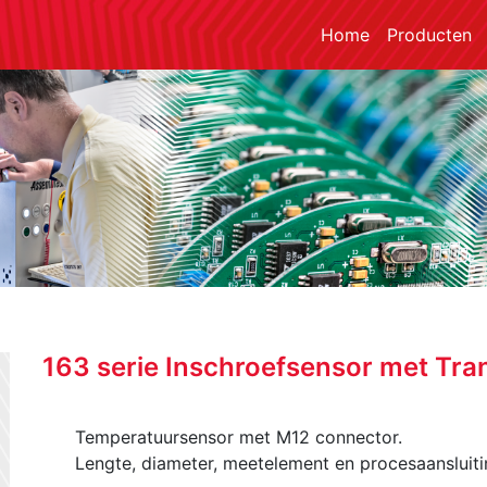
Home
Producten
163 serie Inschroefsensor met Tra
Temperatuursensor met M12 connector.
Lengte, diameter, meetelement en procesaansluitin