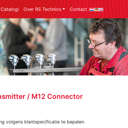
Catalogi
Over RS Technics
Contact
nsmitter / M12 Connector
g volgens klantspecificatie te bepalen.