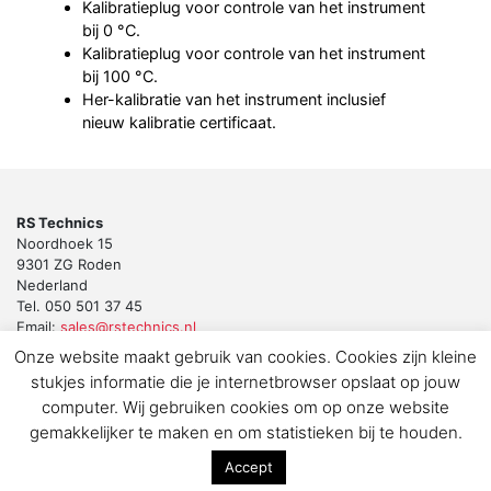
Kalibratieplug voor controle van het instrument
bij 0 °C.
Kalibratieplug voor controle van het instrument
bij 100 °C.
Her-kalibratie van het instrument inclusief
nieuw kalibratie certificaat.
RS Technics
Noordhoek 15
9301 ZG Roden
Nederland
Tel. 050 501 37 45
Email:
sales@rstechnics.nl
Onze website maakt gebruik van cookies. Cookies zijn kleine
Copyright 2018 by RS Technics BV. All rights reserved.
stukjes informatie die je internetbrowser opslaat op jouw
Download de privacyverklaring voor klanten en leveranciers
computer. Wij gebruiken cookies om op onze website
gemakkelijker te maken en om statistieken bij te houden.
Accept