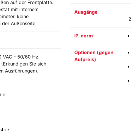
ßen auf der Frontplatte.
stat mit internem
Ausgänge
H
ometer, keine
2
n der Außenseite.
IP-norm
Optionen (gegen
 VAC - 50/60 Hz,
Aufpreis)
 (Erkundigen Sie sich
en Ausführungen).
rie
strie