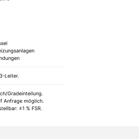
sel
eizungsanlagen
endungen
-Leiter.
ch/Gradeinteilung.
f Anfrage möglich.
stellbar: ±1 % FSR.