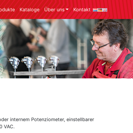
odukte
Kataloge
Über uns
Kontakt
oder internem Potenziometer, einstellbarer
30 VAC.