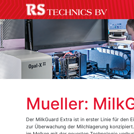
Mueller: Milk
Der MilkGuard Extra ist in erster Linie für den
zur Überwachung der Milchlagerung konzipiert.
im Melken mit der neuesten Technologie verbun