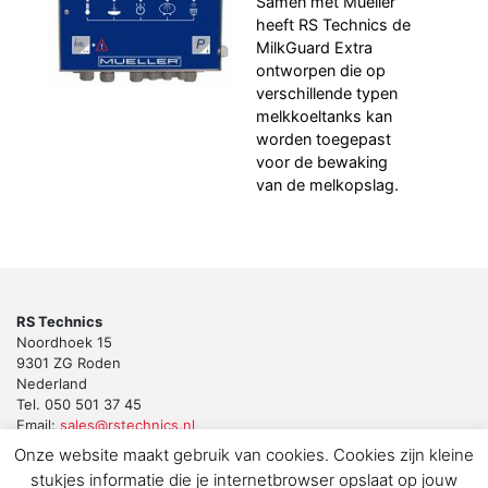
Samen met Mueller
heeft RS Technics de
MilkGuard Extra
ontworpen die op
verschillende typen
melkkoeltanks kan
worden toegepast
voor de bewaking
van de melkopslag.
RS Technics
Noordhoek 15
9301 ZG Roden
Nederland
Tel. 050 501 37 45
Email:
sales@rstechnics.nl
Onze website maakt gebruik van cookies. Cookies zijn kleine
Copyright 2018 by RS Technics BV. All rights reserved.
stukjes informatie die je internetbrowser opslaat op jouw
Download de privacyverklaring voor klanten en leveranciers