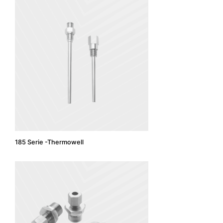
185 Serie -Thermowell