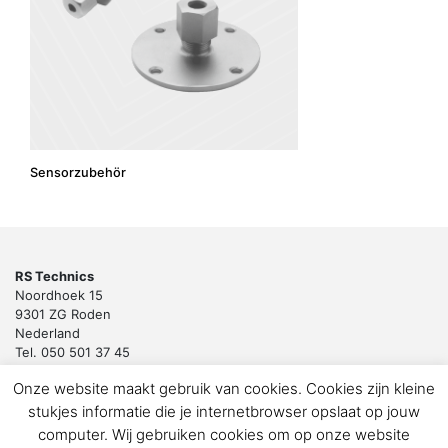
Sensorzubehör
RS Technics
Noordhoek 15
9301 ZG Roden
Nederland
Tel. 050 501 37 45
Email:
sales@rstechnics.nl
Onze website maakt gebruik van cookies. Cookies zijn kleine
Copyright 2018 by RS Technics BV. All rights reserved.
stukjes informatie die je internetbrowser opslaat op jouw
Download de privacyverklaring voor klanten en leveranciers
computer. Wij gebruiken cookies om op onze website