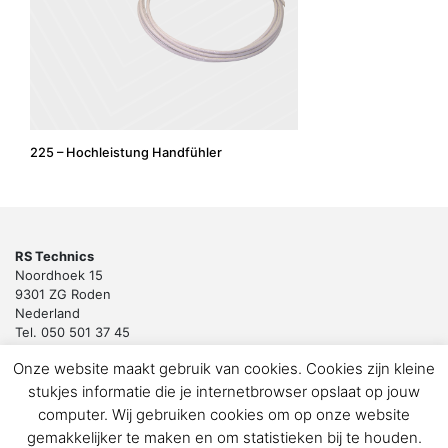
225 – Hochleistung Handfühler
RS Technics
Noordhoek 15
9301 ZG Roden
Nederland
Tel. 050 501 37 45
Email:
sales@rstechnics.nl
Onze website maakt gebruik van cookies. Cookies zijn kleine
Copyright 2018 by RS Technics BV. All rights reserved.
stukjes informatie die je internetbrowser opslaat op jouw
Download de privacyverklaring voor klanten en leveranciers
computer. Wij gebruiken cookies om op onze website
gemakkelijker te maken en om statistieken bij te houden.