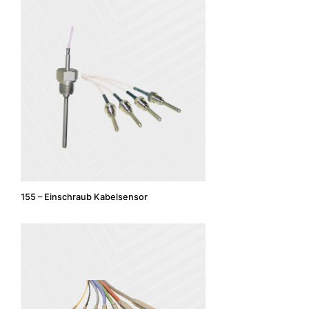
155 – Einschraub Kabelsensor