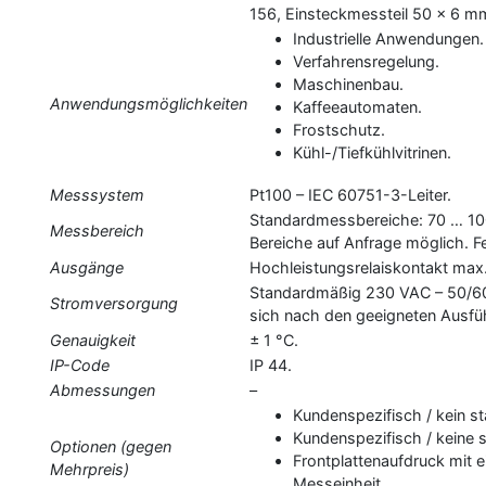
156, Einsteckmessteil 50 x 6 m
Industrielle Anwendungen.
Verfahrensregelung.
Maschinenbau.
Anwendungsmöglichkeiten
Kaffeeautomaten.
Frostschutz.
Kühl-/Tiefkühlvitrinen.
Messsystem
Pt100 – IEC 60751-3-Leiter.
Standardmessbereiche: 70 … 10
Messbereich
Bereiche auf Anfrage möglich. Fe
Ausgänge
Hochleistungsrelaiskontakt ma
Standardmäßig 230 VAC – 50/60 
Stromversorgung
sich nach den geeigneten Ausfü
Genauigkeit
± 1 °C.
IP-Code
IP 44.
Abmessungen
–
Kundenspezifisch / kein 
Kundenspezifisch / keine
Optionen (gegen
Frontplattenaufdruck mit
Mehrpreis)
Messeinheit.