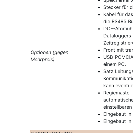
Speicherkart
Stecker für 
Kabel für da
die RS485 Bu
DCF-Atomuhre
Dataloggers 
Zeitregistrie
Front mit tra
Optionen (gegen
USB-PCMCIA-
Mehrpreis)
einem PC.
Satz Leitung
Kommunikatio
kann eventuel
Regiemaster 
automatisch
einstellbaren
Eingebaut in
Eingebaut in 