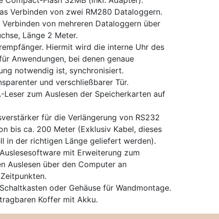
e Compact-Flash 32MB (inkl. Adapter).
das Verbinden von zwei RM280 Dataloggern.
s Verbinden von mehreren Dataloggern über
chse, Länge 2 Meter.
mpfänger. Hiermit wird die interne Uhr des
für Anwendungen, bei denen genaue
rung notwendig ist, synchronisiert.
nsparenter und verschließbarer Tür.
Leser zum Auslesen der Speicherkarten auf
sverstärker für die Verlängerung von RS232
n bis ca. 200 Meter (Exklusiv Kabel, dieses
l in der richtigen Länge geliefert werden).
Auslesesoftware mit Erweiterung zum
en Auslesen über den Computer an
 Zeitpunkten.
 Schaltkasten oder Gehäuse für Wandmontage.
tragbaren Koffer mit Akku.