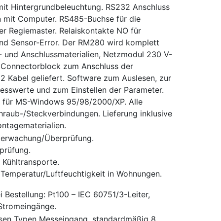
mit Hintergrundbeleuchtung. RS232 Anschluss
 mit Computer. RS485-Buchse für die
r Regiemaster. Relaiskontakte NO für
nd Sensor-Error. Der RM280 wird komplett
- und Anschlussmaterialien, Netzmodul 230 V-
 Connectorblock zum Anschluss der
2 Kabel geliefert. Software zum Auslesen, zur
sswerte und zum Einstellen der Parameter.
t für MS-Windows 95/98/2000/XP. Alle
hraub-/Steckverbindungen. Lieferung inklusive
ntagematerialien.
berwachung/Überprüfung.
rüfung.
 Kühltransporte.
Temperatur/Luftfeuchtigkeit in Wohnungen.
Bestellung: Pt100 – IEC 60751/3-Leiter,
Stromeingänge.
rsen Typen Messeingang, standardmäßig 8