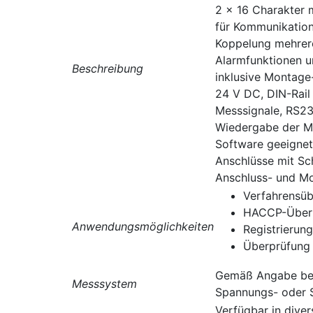
2 x 16 Charakter 
für Kommunikation
Koppelung mehrere
Alarmfunktionen u
Beschreibung
inklusive Montage
24 V DC, DIN-Rail
Messsignale, RS23
Wiedergabe der Me
Software geeigne
Anschlüsse mit Sc
Anschluss- und Mo
Verfahrensü
HACCP-Überp
Anwendungsmöglichkeiten
Registrierung
Überprüfung 
Gemäß Angabe bei 
Messsystem
Spannungs- oder 
Verfügbar in dive