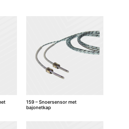
met
159 – Snoersensor met
bajonetkap