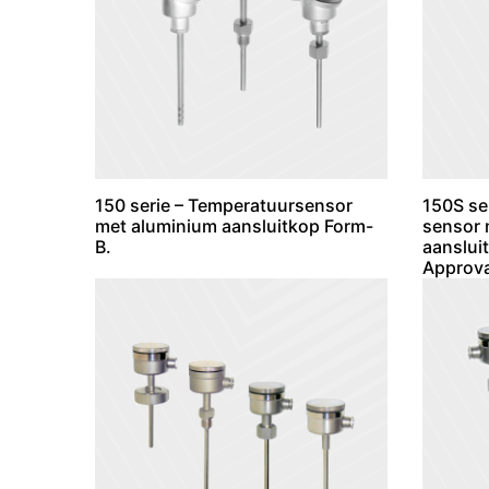
150 serie – Temperatuursensor
150S ser
met aluminium aansluitkop Form-
sensor 
B.
aanslui
Approva