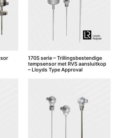
nsor
170S serie – Trillingsbestendige
tempsensor met RVS aansluitkop
– Lloyds Type Approval