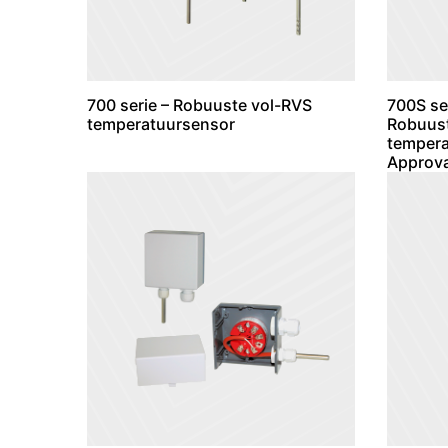
700 serie – Robuuste vol-RVS
700S ser
temperatuursensor
Robuust
tempera
Approva