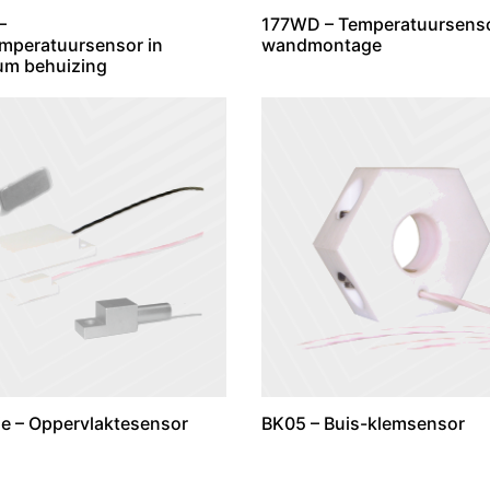
–
177WD – Temperatuursenso
mperatuursensor in
wandmontage
um behuizing
ie – Oppervlaktesensor
BK05 – Buis-klemsensor