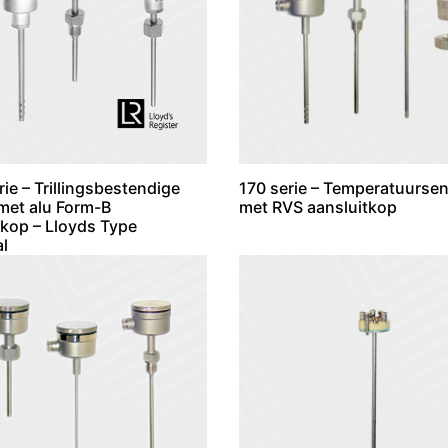
ie – Trillingsbestendige
170 serie – Temperatuurse
met alu Form-B
met RVS aansluitkop
tkop – Lloyds Type
l