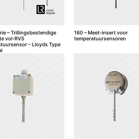
ie – Trillingsbestendige
160 – Meet-insert voor
e vol-RVS
temperatuursensoren
tuursensor – Lloyds Type
l