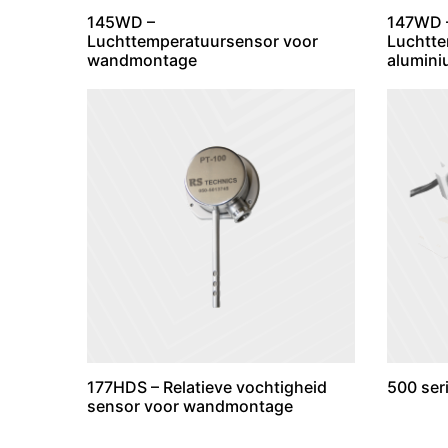
145WD –
147WD 
Luchttemperatuursensor voor
Luchtte
wandmontage
alumini
177HDS – Relatieve vochtigheid
500 ser
sensor voor wandmontage