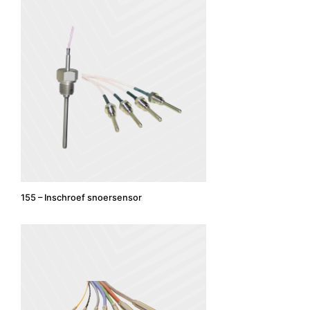
155 – Inschroef snoersensor