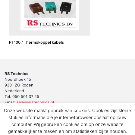
PT100 / Thermokoppel kabels
RS Technics
Noordhoek 15
9301 ZG Roden
Nederland
Tel. 050 501 37 45
Email:
sales@rstechnics.nl
Onze website maakt gebruik van cookies. Cookies zijn kleine
Copyright 2018 by RS Technics BV. All rights reserved.
stukjes informatie die je internetbrowser opslaat op jouw
Download de privacyverklaring voor klanten en leveranciers
computer. Wij gebruiken cookies om op onze website
gemakkelijker te maken en om statistieken bij te houden.