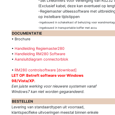
-Set Linedrivers voor verlenging van RS232 
(Exclusief kabel, deze kan eventueel op len
-Regiemaster uitleessoftware met uitbreidin
op instelbare tijdstippen
-ingebouwd in schakelkast of behuizing voor wandmonta
-ingebouwd in transportable koffer met accu
DOCUMENTATIE
• Brochure
•
Handleiding Regiemaster280
•
Handleiding RM280 Software
•
Aansluitdiagram connectorblok
•
RM280 controlsoftware [download]
LET OP: Betreft software voor Windows
98/Vista/XP.
Een juiste werking voor nieuwere systemen vanaf
Windows7 kan niet worden gegarandeerd.
BESTELLEN
Levering van standaardtypen uit voorraad,
klantspecifieke uitvoeringen meestal binnen enkele