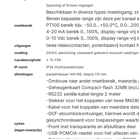
Spanning of Stroom-ingangen
Beschikbaar in diverse types meetingang, st
Binnen bepaalde range zijn deze per kanaal 
PT100 bereik bijv. -50.0…+50.0°C, 0.0…2
meetbereik
4-20 mA bereik 0…100%, display range vrij i
0-10 Vdc bereik 0…100%, display range vrij i
twee relaiscontacten, potentiaalvrij kontak
uitgangen
voeding
24VDC aansluiting
standaard geleverd inclusief voedings
nauwkeurigheid
± 1% FSR
IP-norm
IP54 (front/paneelzijde)
afmetingen
paneelinbouw 144×96, diepte 110 mm
-Ombouw naar ander meetbereik, meerprijs
-Geheugenkaart Compact-flash 32MB (incl.
-RS232 seriële kabel lengte 2 meter
-Stekker voor het koppelen van twee RM28
-Kabel voor het koppelen van meerdere data
-DCF-atoomklokontvanger, hiermee wordt de
gesynchroniseerd voor toepassingen waarbij n
opties
-Front met transparante en afsluitbare deur
(tegen meerprijs)
-USB-PCMCIA-reader voor het uitlezen van