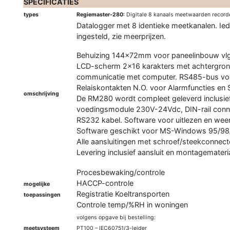
SPECIFICATIES
types
Regiemaster-280
: Digitale 8 kanaals meetwaarden recorde
Datalogger met 8 identieke meetkanalen. Ied
ingesteld, zie meerprijzen.
Behuizing 144x72mm voor paneelinbouw vl
LCD-scherm 2×16 karakters met achtergrondv
communicatie met computer. RS485-bus vo
Relaiskontakten N.O. voor Alarmfuncties en 
omschrijving
De RM280 wordt compleet geleverd inclusief
voedingsmodule 230V-24Vdc, DIN-rail conne
RS232 kabel. Software voor uitlezen en wee
Software geschikt voor MS-Windows 95/98
Alle aansluitingen met schroef/steekconnec
Levering inclusief aansluit en montagemateri
Procesbewaking/controle
HACCP-controle
mogelijke
Registratie Koeltransporten
toepassingen
Controle temp/%RH in woningen
volgens opgave bij bestelling:
meetsysteem
PT100 – IEC60751/3-leider