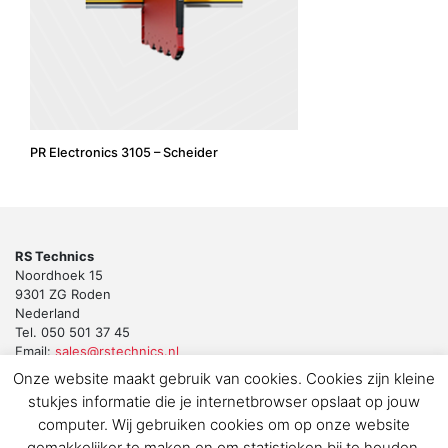
PR Electronics 3105 – Scheider
RS Technics
Noordhoek 15
9301 ZG Roden
Nederland
Tel. 050 501 37 45
Email:
sales@rstechnics.nl
Onze website maakt gebruik van cookies. Cookies zijn kleine
Copyright 2018 by RS Technics BV. All rights reserved.
stukjes informatie die je internetbrowser opslaat op jouw
Download de privacyverklaring voor klanten en leveranciers
computer. Wij gebruiken cookies om op onze website
gemakkelijker te maken en om statistieken bij te houden.