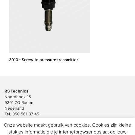
3010 – Screw-in pressure transmitter
RS Technics
Noordhoek 15
9301 ZG Roden
Nederland
Tel. 050 501 37 45
Email:
sales@rstechnics.nl
Onze website maakt gebruik van cookies. Cookies zijn kleine
Copyright 2018 by RS Technics BV. All rights reserved.
stukjes informatie die je internetbrowser opslaat op jouw