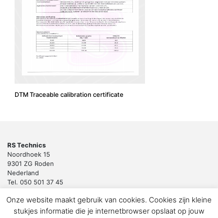
DTM Traceable calibration certificate
RS Technics
Noordhoek 15
9301 ZG Roden
Nederland
Tel. 050 501 37 45
Email:
sales@rstechnics.nl
Onze website maakt gebruik van cookies. Cookies zijn kleine
Copyright 2018 by RS Technics BV. All rights reserved.
stukjes informatie die je internetbrowser opslaat op jouw
Download de privacyverklaring voor klanten en leveranciers